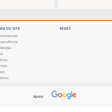
PA DO SITE
REDES
mentaristas
risprudência
ltimídia
cio
ícias
ntato
bre
tórico
Apoio: