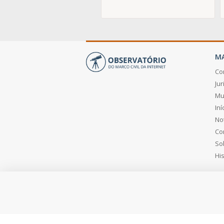
MA
Co
Ju
Mu
Iní
Not
Co
So
His