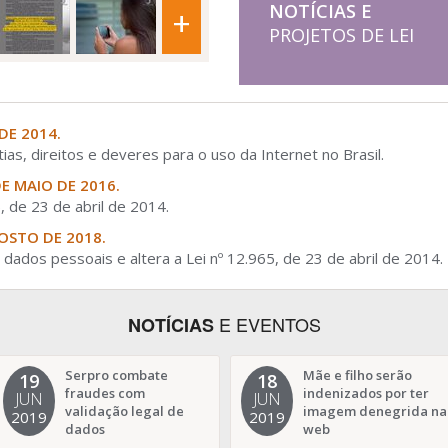
NOTÍCIAS E
+
PROJETOS DE LEI
 DE 2014.
tias, direitos e deveres para o uso da Internet no Brasil.
DE MAIO DE 2016.
, de 23 de abril de 2014.
GOSTO DE 2018.
dados pessoais e altera a Lei nº 12.965, de 23 de abril de 2014.
E EVENTOS
NOTÍCIAS
Serpro combate
Mãe e filho serão
19
18
fraudes com
indenizados por ter
JUN
JUN
validação legal de
imagem denegrida na
2019
2019
dados
web