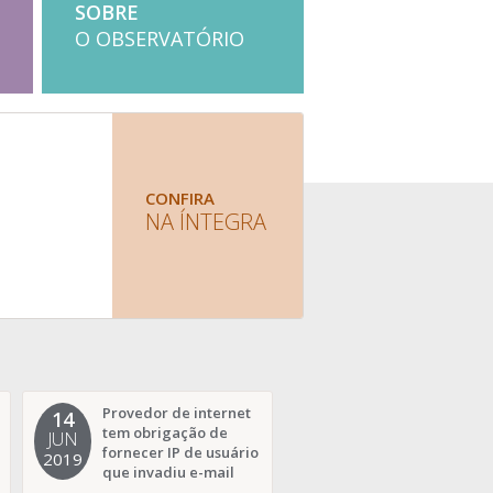
SOBRE
O OBSERVATÓRIO
CONFIRA
NA ÍNTEGRA
Provedor de internet
MPF no Rio de Jan
14
14
tem obrigação de
entra com ação co
JUN
JUN
fornecer IP de usuário
misoginia na rede
2019
2019
que invadiu e-mail
Facebook